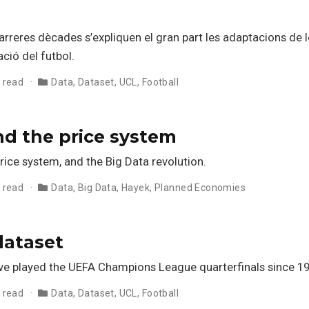
darreres dècades s’expliquen el gran part les adaptacions de l
ació del futbol.
 read
Data
,
Dataset
,
UCL
,
Football
nd the price system
ice system, and the Big Data revolution.
 read
Data
,
Big Data
,
Hayek
,
Planned Economies
dataset
ve played the UEFA Champions League quarterfinals since 19
 read
Data
,
Dataset
,
UCL
,
Football