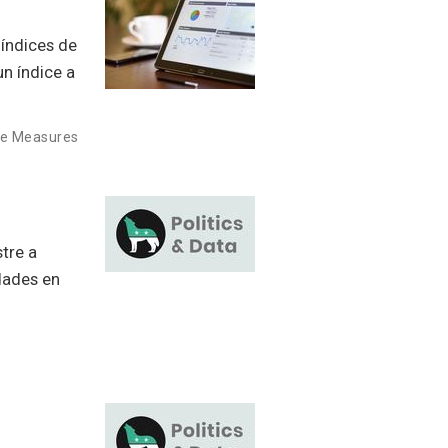
 índices de
n índice a
e Measures
tre a
 dades en