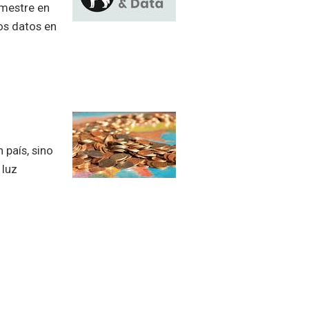
emestre en
los datos en
 país, sino
 luz