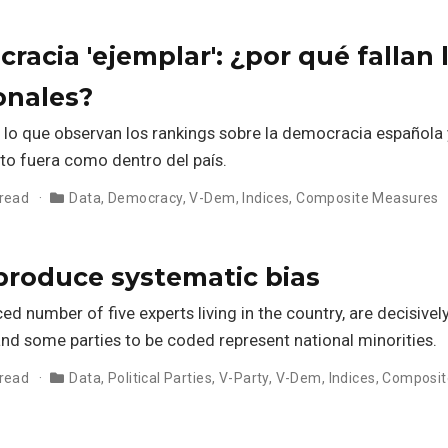
racia 'ejemplar': ¿por qué fallan 
onales?
e lo que observan los rankings sobre la democracia española 
to fuera como dentro del país.
 read
Data
,
Democracy
,
V-Dem
,
Indices
,
Composite Measures
o produce systematic bias
ed number of five experts living in the country, are decisivel
 and some parties to be coded represent national minorities.
 read
Data
,
Political Parties
,
V-Party
,
V-Dem
,
Indices
,
Composit