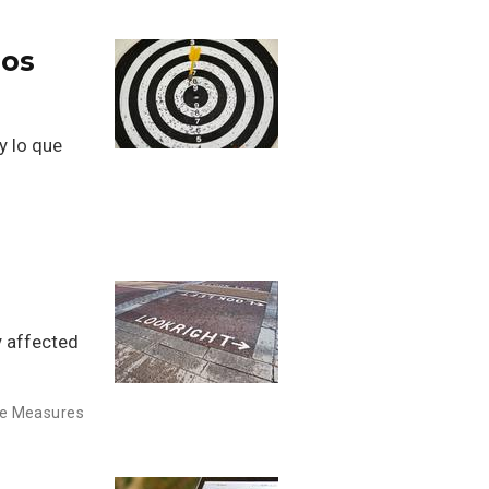
los
y lo que
y affected
e Measures