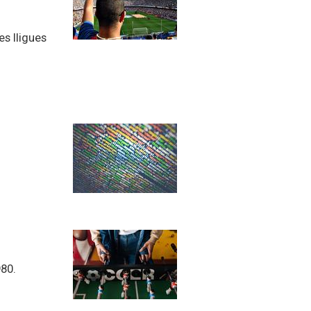
es lligues
80.