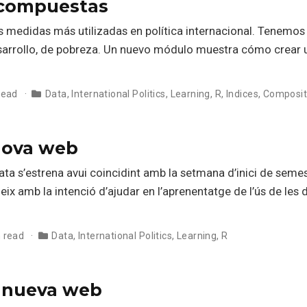
 compuestas
 medidas más utilizadas en política internacional. Tenemos
sarrollo, de pobreza. Un nuevo módulo muestra cómo crear u
read
Data
,
International Politics
,
Learning
,
R
,
Indices
,
Composit
 nova web
ta s’estrena avui coincidint amb la setmana d’inici de semes
neix amb la intenció d’ajudar en l’aprenentatge de l’ús de les
 read
Data
,
International Politics
,
Learning
,
R
a nueva web