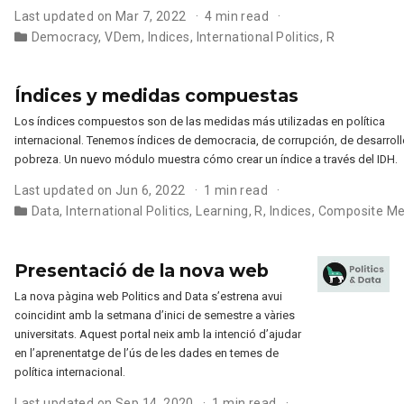
Last updated on Mar 7, 2022
4 min read
Democracy
,
VDem
,
Indices
,
International Politics
,
R
Índices y medidas compuestas
Los índices compuestos son de las medidas más utilizadas en política
internacional. Tenemos índices de democracia, de corrupción, de desarroll
pobreza. Un nuevo módulo muestra cómo crear un índice a través del IDH.
Last updated on Jun 6, 2022
1 min read
Data
,
International Politics
,
Learning
,
R
,
Indices
,
Composite Me
Presentació de la nova web
La nova pàgina web Politics and Data s’estrena avui
coincidint amb la setmana d’inici de semestre a vàries
universitats. Aquest portal neix amb la intenció d’ajudar
en l’aprenentatge de l’ús de les dades en temes de
política internacional.
Last updated on Sep 14, 2020
1 min read