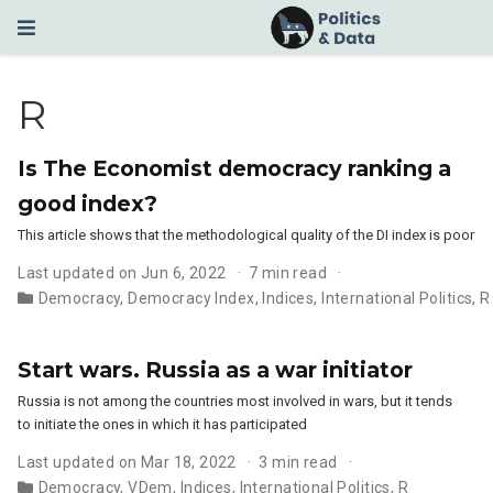
R
Is The Economist democracy ranking a
good index?
This article shows that the methodological quality of the DI index is poor
Last updated on Jun 6, 2022
7 min read
Democracy
,
Democracy Index
,
Indices
,
International Politics
,
R
Start wars. Russia as a war initiator
Russia is not among the countries most involved in wars, but it tends
to initiate the ones in which it has participated
Last updated on Mar 18, 2022
3 min read
Democracy
,
VDem
,
Indices
,
International Politics
,
R