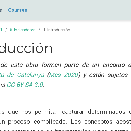
s
Courses
EI
5. Indicadores
1. Introducción
oducción
de esta obra forman parte de un encargo d
ta de Catalunya
(
Mas 2020
)
y están sujetos a
ns
CC BY-SA 3.0
.
as que nos permitan capturar determinados 
un proceso complicado. Los conceptos acost