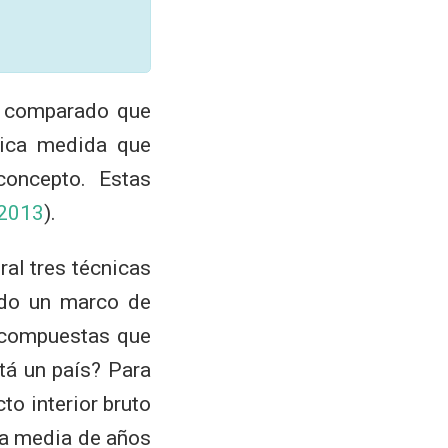
is comparado que
nica medida que
oncepto. Estas
 2013
)
.
al tres técnicas
do un marco de
 compuestas que
tá un país? Para
to interior bruto
 la media de años