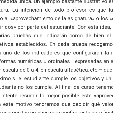
medida única. Un ejemplo bastante ilustrativo es
tura. La intención de todo profesor es que la
o al «aprovechamiento de la asignatura» o los 
ridos» por parte del estudiante. Con esta idea,
arias pruebas que indicarán cómo de bien el 
jetivos establecidos. En cada prueba recogemo
uno de los indicadores que configurarán la n
formas numéricas u ordinales –expresadas en e
n escala de 0 a 4, en escala alfabética, etc.– que
imo si el estudiante cumple los objetivos y un 
udiante no los cumple. Al final de curso tenem
intente resumir lo mejor posible este «aprov
ra este motivo tendremos que decidir qué val
egamos las pruebas para configurar la nota final