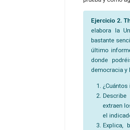
Ejercicio 2. 
elabora la U
bastante senci
último inform
donde podréi
democracia y 
¿Cuántos i
Describe 
extraen l
el indicad
Explica, 