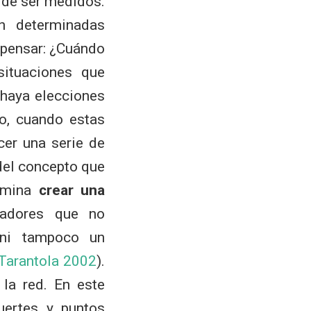
, de ser medidos.
n determinadas
 pensar: ¿Cuándo
ituaciones que
 haya elecciones
o, cuando estas
cer una serie de
 del concepto que
nomina
crear una
cadores que no
ni tampoco un
Tarantola 2002
)
.
la red. En este
uertes y puntos