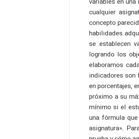
variables en una 
cualquier asigna
concepto parecid
habilidades adqui
se establecen v
logrando los ob
elaboramos cada 
indicadores son 
en porcentajes, e
próximo a su máx
mínimo si el est
una fórmula que 
asignatura». Pa
prueba y cómo agr