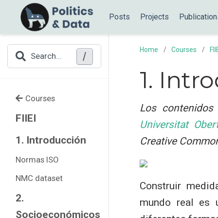
Posts
Projects
Publication
Home
Courses
FII
/
Search...
1. Intr
Courses
Los contenidos 
FIIEI
Universitat Ober
1. Introducción
Creative Commo
Normas ISO
NMC dataset
Construir medid
2.
mundo real es 
Socioeconómicos