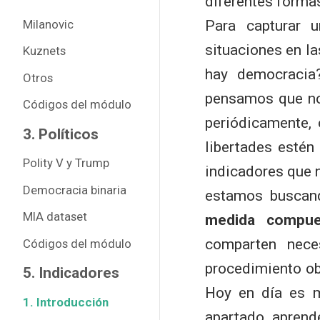
diferentes formas
Milanovic
Para capturar 
situaciones en l
Kuznets
hay democracia
Otros
pensamos que nos
Códigos del módulo
periódicamente,
3. Políticos
libertades estén
Polity V y Trump
indicadores que n
Democracia binaria
estamos busca
MIA dataset
medida compue
comparten nec
Códigos del módulo
procedimiento ob
5. Indicadores
Hoy en día es m
1. Introducción
apartado aprend