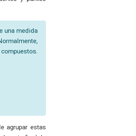
de una medida
 Normalmente,
s compuestos.
e agrupar estas