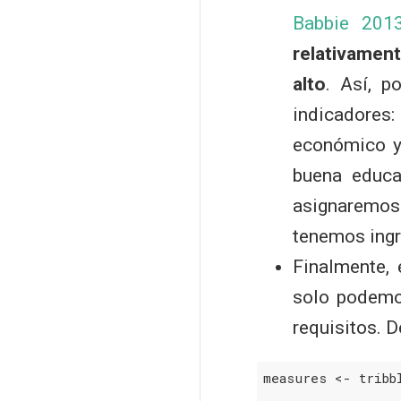
Babbie 201
relativament
alto
. Así, p
indicadores:
económico y 
buena educa
asignaremos
tenemos ingr
Finalmente,
solo podemo
requisitos. D
measures <- tribb