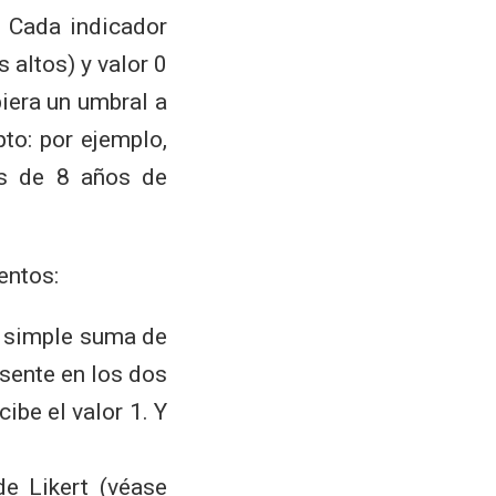
. Cada indicador
 altos) y valor 0
iera un umbral a
to: por ejemplo,
ás de 8 años de
entos:
a simple suma de
sente en los dos
cibe el valor 1. Y
de Likert
(véase