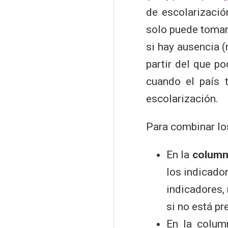
de escolarizació
solo puede tomar 
si hay ausencia 
partir del que p
cuando el país 
escolarización.
Para combinar lo
En la
colum
los indicado
indicadores, 
si no está pr
En la colu