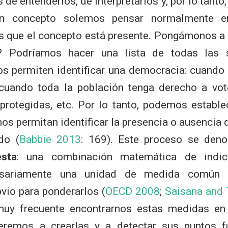
 de entenderlos, de interpretarlos y, por lo tanto
un concepto solemos pensar normalmente e
as que el concepto está presente. Pongámonos a
? Podríamos hacer una lista de todas las s
 permiten identificar una democracia: cuando
 cuando toda la población tenga derecho a vot
 protegidas, etc. Por lo tanto, podemos estable
os permitan identificar la presencia o ausencia
ndo
(
Babbie 2013
: 169)
. Este proceso se de
sta
: una combinación matemática de indi
esariamente una unidad de medida común 
vio para ponderarlos
(
OECD 2008
;
Saisana and 
uy frecuente encontrarnos estas medidas en 
eremos a crearlas y a detectar sus puntos f