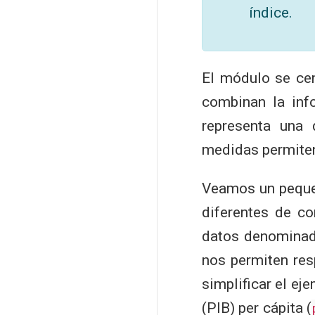
índice.
El módulo se cen
combinan la inf
representa una
medidas permiten
Veamos un pequeñ
diferentes de co
datos denomina
nos permiten res
simplificar el ej
(PIB) per cápita (