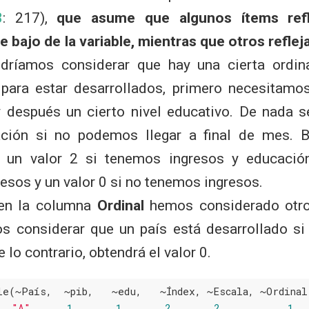
3
: 217)
,
que asume que algunos ítems ref
e bajo de la variable, mientras que otros refle
odríamos considerar que hay una cierta ordin
 para estar desarrollados, primero necesitamos
después un cierto nivel educativo. De nada se
ción si no podemos llegar a final de mes. Ba
 un valor 2 si tenemos ingresos y educación
esos y un valor 0 si no tenemos ingresos.
 en la columna
Ordinal
hemos considerado otro
s considerar que un país está desarrollado si
e lo contrario, obtendrá el valor 0.
le(~País,  ~pib,   ~edu,   ~Índex, ~Escala, ~Ordinal,
"A"
,     
1
,      
1
,      
2
,      
2
,          
1
,
