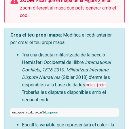
ZOOM
: Fixa’t que el mapa de la Figura
2
té un
zoom diferent al mapa que pots generar amb el
codi.
Crea el teu propi mapa:
Modifica el codi anterior
per crear el teu propi mapa:
Tria una disputa militaritzada de la secció
Hemisferi Occidental del llibre
International
Conflicts, 1816-2010: Militarized Interstate
Dispute Narratives
(
Gibler 2018
)
d’entre les
disponibles a la base de dades
midijoin
.
Trobaràs les disputes disponibles amb el
següent codi:
unique(midijoin
$dispnum
)
Escull la variable que representarà el color i la