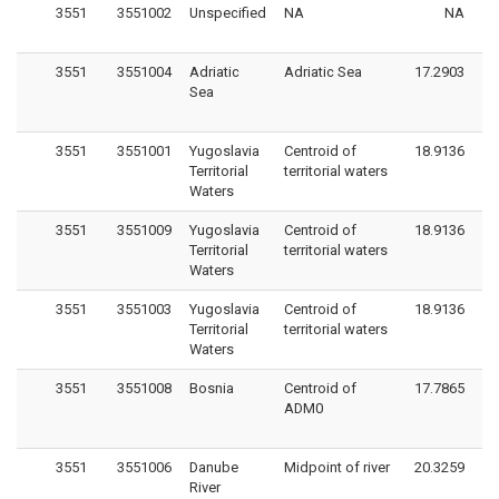
3551
3551002
Unspecified
NA
NA
3551
3551004
Adriatic
Adriatic Sea
17.2903
41
Sea
3551
3551001
Yugoslavia
Centroid of
18.9136
42
Territorial
territorial waters
Waters
3551
3551009
Yugoslavia
Centroid of
18.9136
42
Territorial
territorial waters
Waters
3551
3551003
Yugoslavia
Centroid of
18.9136
42
Territorial
territorial waters
Waters
3551
3551008
Bosnia
Centroid of
17.7865
44
ADM0
3551
3551006
Danube
Midpoint of river
20.3259
45
River