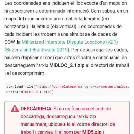
Les coordenades ens indiquen el lloc exacte d’un mapa on
hi associarem a determinada informació. Com sabeu, en un
mapa del món necessitarem saber la longitud (eix
horitzontal) i la latitud (eix vertical). Les coordenades de
cada incident les trobem a una altra base de dades de
COW, la
Militarized Interstate Dispute Locations (v2.1)
(
Bezerra and Braithwaite 2019
)
. Per descarregar les dades,
haurem d’aplicar el codi que se’ns mostra a continuació, on
descarreguem l’arxiu
MIDLOC_2.1.zip
al directori de treball
i el descomprimim.
download.file(
"https://correlatesofwar.org/wp-content/uploads/
unzip(
"MIDLOC_2.1.zip"
)
DESCÀRREGA
: Si no us funciona el codi de
descàrrega, descarregueu l’arxiu zip
manualment, ubiqueu-lo al vostre directori de
treball i canvieu-li el nom per
MID5.zip
i