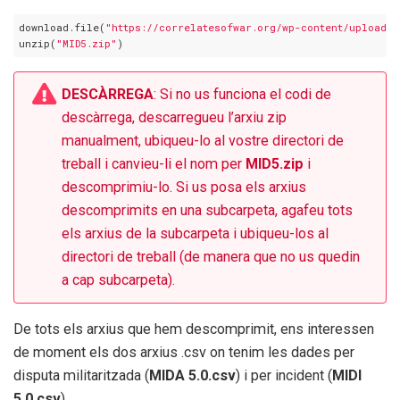
download.file(
"https://correlatesofwar.org/wp-content/uploads/
unzip(
"MID5.zip"
)
DESCÀRREGA
: Si no us funciona el codi de
descàrrega, descarregueu l’arxiu zip
manualment, ubiqueu-lo al vostre directori de
treball i canvieu-li el nom per
MID5.zip
i
descomprimiu-lo. Si us posa els arxius
descomprimits en una subcarpeta, agafeu tots
els arxius de la subcarpeta i ubiqueu-los al
directori de treball (de manera que no us quedin
a cap subcarpeta).
De tots els arxius que hem descomprimit, ens interessen
de moment els dos arxius .csv on tenim les dades per
disputa militaritzada (
MIDA 5.0.csv
) i per incident (
MIDI
5.0.csv
).