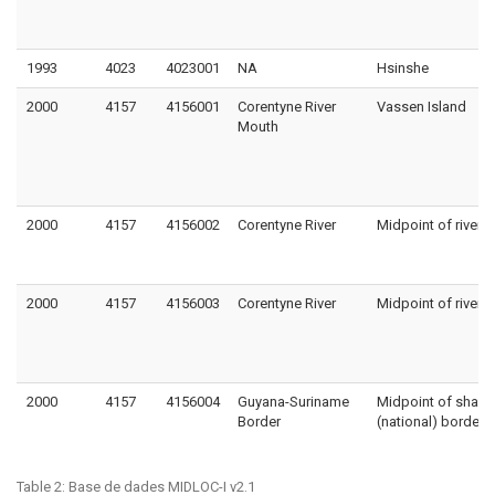
1993
4023
4023001
NA
Hsinshe
2000
4157
4156001
Corentyne River
Vassen Island
Mouth
2000
4157
4156002
Corentyne River
Midpoint of river
2000
4157
4156003
Corentyne River
Midpoint of river
2000
4157
4156004
Guyana-Suriname
Midpoint of share
Border
(national) border
Table 2:
Base de dades MIDLOC-I v2.1