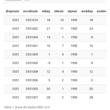
dispnum
incidnum
stday
stmon
styear
endday
endmon
3551
3551010
18
10
1993
18
10
3551
3551002
21
11
1992
24
9
3551
3551004
14
1
1993
-9
1
3551
3551001
16
7
1992
16
7
3551
3551009
1
5
1993
1
11
3551
3551003
-9
1
1993
-9
1
3551
3551008
12
4
1993
12
4
3551
3551006
3
2
1993
3
2
3551
3551005
30
1
1993
30
1
3551
3551007
28
2
1993
28
2
Table 1:
Base de dades MIDI v5.0