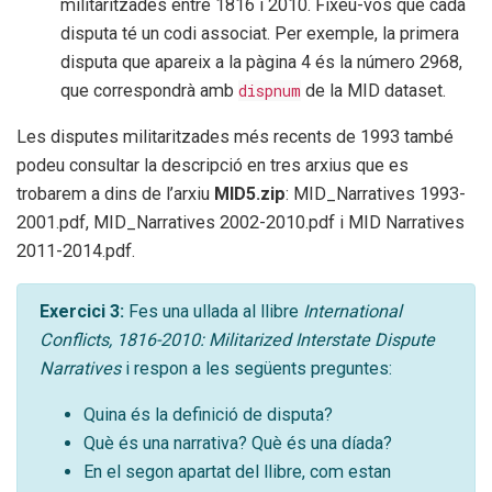
militaritzades entre 1816 i 2010. Fixeu-vos que cada
disputa té un codi associat. Per exemple, la primera
disputa que apareix a la pàgina 4 és la número 2968,
que correspondrà amb
dispnum
de la MID dataset.
Les disputes militaritzades més recents de 1993 també
podeu consultar la descripció en tres arxius que es
trobarem a dins de l’arxiu
MID5.zip
: MID_Narratives 1993-
2001.pdf, MID_Narratives 2002-2010.pdf i MID Narratives
2011-2014.pdf.
Exercici 3:
Fes una ullada al llibre
International
Conflicts, 1816-2010: Militarized Interstate Dispute
Narratives
i respon a les següents preguntes:
Quina és la definició de disputa?
Què és una narrativa? Què és una díada?
En el segon apartat del llibre, com estan