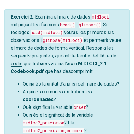
Exercici 2:
Examina el
marc de dades
midloci
mitjançant les funcions
head()
i
glimpse()
. Si
tecleges
head(midloci)
veuràs les primeres sis
observacions i
glimpse(midloci)
et permetrà veure
el marc de dades de forma vertical. Respon a les
següents preguntes, ajudant-te també del
llibre de
codis
que trobaràs a dins l’arxiu
MIDLOCI_2.1
Codebook.pdf
que has descomprimit:
Quina és la
unitat d’anàlisi
del marc de dades?
A quines columnes es troben les
coordenades
?
Què significa la variable
onset
?
Quin és el significat de la variable
midloc2_precision
? I la
midloc2_precision_comment
?