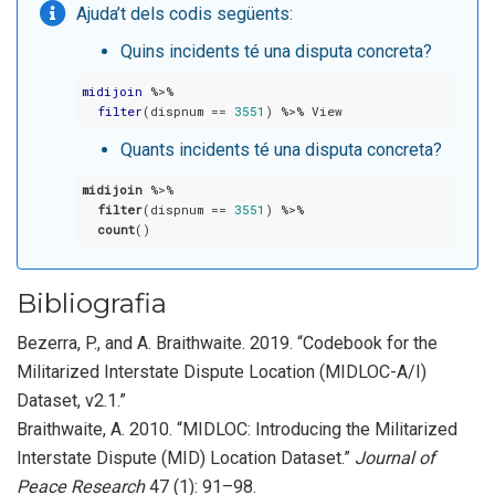
Ajuda’t dels codis següents:
Quins incidents té una disputa concreta?
midijoin
 %>%

filter
(dispnum == 
3551
) %>% View
Quants incidents té una disputa concreta?
midijoin
 %>%

filter
(dispnum == 
3551
) %>%

count
()
Bibliografia
Bezerra, P., and A. Braithwaite. 2019.
“
Codebook for the
Militarized Interstate Dispute Location (MIDLOC-A/I)
Dataset, v2.1.
”
Braithwaite, A. 2010.
“
MIDLOC: Introducing the Militarized
Interstate Dispute (MID) Location Dataset
.”
Journal of
Peace Research
47 (1): 91–98.