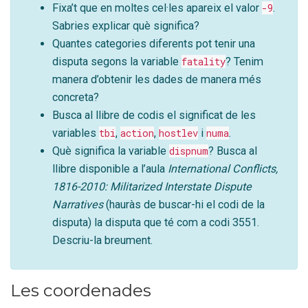
Fixa’t que en moltes cel·les apareix el valor
-9
.
Sabries explicar què significa?
Quantes categories diferents pot tenir una
disputa segons la variable
fatality
? Tenim
manera d’obtenir les dades de manera més
concreta?
Busca al llibre de codis el significat de les
variables
tbi
,
action
,
hostlev
i
numa
.
Què significa la variable
dispnum
? Busca al
llibre disponible a l’aula
International Conflicts,
1816-2010: Militarized Interstate Dispute
Narratives
(hauràs de buscar-hi el codi de la
disputa) la disputa que té com a codi 3551.
Descriu-la breument.
Les coordenades