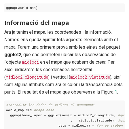
ggmap
(world_map)
Informació del mapa
Ara ja tenim el mapa, les coordenades i la informació.
Només ens queda ajuntar tots aquests elements amb el
mapa. Farem una primera prova amb les eines del paquet
ggplot2
, que ens permeten ubicar les observacions de
l’objecte
midloci
en el mapa que acabem de crear. Per
això, indicarem les coordenades horitzontal
(
midloc2_xlongitude
) i vertical (
midloc2_ylatitude
), així
com alguns atributs com ara el color i la transparència dels
punts. El resultat és el mapa que observem a la Figura
1
.
#Introduïm les dades de midloci al mapamundi
world_map %>% 
#mapa base
  ggmap(base_layer = ggplot(aes(x = midloc2_xlongitude, 
#quin
                                y = midloc2_ylatitude), 
#quin
                          data = midloci)) + 
#on es troben le