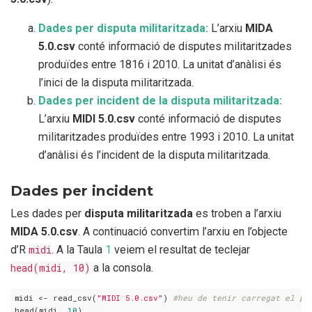
Dades per disputa militaritzada:
L’arxiu
MIDA
5.0.csv
conté informació de disputes militaritzades
produïdes entre 1816 i 2010. La unitat d’anàlisi és
l’inici de la disputa militaritzada.
Dades per incident de la disputa militaritzada:
L’arxiu
MIDI 5.0.csv
conté informació de disputes
militaritzades produïdes entre 1993 i 2010. La unitat
d’anàlisi és l’incident de la disputa militaritzada.
Dades per incident
Les dades per
disputa militaritzada
es troben a l’arxiu
MIDA 5.0.csv
. A continuació convertim l’arxiu en l’objecte
d’R
midi
. A la Taula
1
veiem el resultat de teclejar
head(midi, 10)
a la consola.
midi <- read_csv(
"MIDI 5.0.csv"
) 
#heu de tenir carregat el pa
head(midi, 
10
)