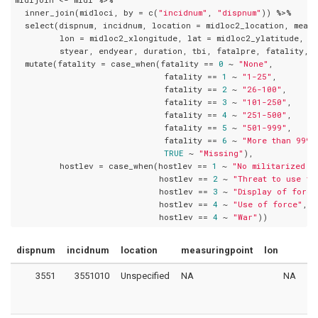
  inner_join(midloci, by = c(
"incidnum"
, 
"dispnum"
)) %>%

  select(dispnum, incidnum, location = midloc2_location, measu
         lon = midloc2_xlongitude, lat = midloc2_ylatitude,

         styear, endyear, duration, tbi, fatalpre, fatality, h
  mutate(fatality = case_when(fatality == 
0
 ~ 
"None"
,

                              fatality == 
1
 ~ 
"1-25"
,

                              fatality == 
2
 ~ 
"26-100"
,

                              fatality == 
3
 ~ 
"101-250"
,

                              fatality == 
4
 ~ 
"251-500"
,

                              fatality == 
5
 ~ 
"501-999"
,

                              fatality == 
6
 ~ 
"More than 999"
TRUE
 ~ 
"Missing"
),

         hostlev = case_when(hostlev == 
1
 ~ 
"No militarized a
                             hostlev == 
2
 ~ 
"Threat to use fo
                             hostlev == 
3
 ~ 
"Display of force
                             hostlev == 
4
 ~ 
"Use of force"
,

                             hostlev == 
4
 ~ 
"War"
))
dispnum
incidnum
location
measuringpoint
lon
la
3551
3551010
Unspecified
NA
NA