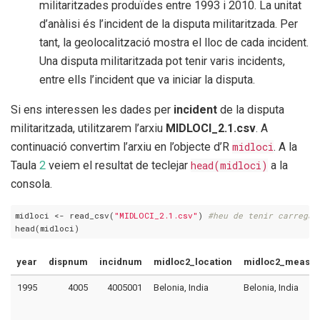
militaritzades produïdes entre 1993 i 2010. La unitat
d’anàlisi és l’incident de la disputa militaritzada. Per
tant, la geolocalització mostra el lloc de cada incident.
Una disputa militaritzada pot tenir varis incidents,
entre ells l’incident que va iniciar la disputa.
Si ens interessen les dades per
incident
de la disputa
militaritzada, utilitzarem l’arxiu
MIDLOCI_2.1.csv
. A
continuació convertim l’arxiu en l’objecte d’R
midloci
. A la
Taula
2
veiem el resultat de teclejar
head(midloci)
a la
consola.
midloci <- read_csv(
"MIDLOCI_2.1.csv"
) 
#heu de tenir carregat
head(midloci)
year
dispnum
incidnum
midloc2_location
midloc2_measur
1995
4005
4005001
Belonia, India
Belonia, India