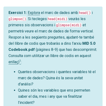
Exercici 1:
Explora
el marc de dades amb
head()
i
glimpse()
. Si tecleges
head(midi)
veuràs les
primeres sis observacions i
glimpse(midi)
et
permetrà veure el marc de dades de forma vertical.
Respon a les següents preguntes, ajudant-te també
del llibre de codis que trobaràs a dins l’arxiu
MID 5.0
Codebook.pdf
(pàgines 8-9) que has descomprimit.
Consulta com utilitzar un llibre de codis en aquest
1
enllaç
)
:
Quantes observacions i quantes variables té el
marc de dades? Quina és la seva unitat
d’anàlisi?
Quines són les variables que ens permeten
saber el dia, mes i any que va finalitzar
l’incident?