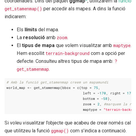
coordenades. Dins del paquet
ggmap
, utilitzarem la
funció
get_stamenmap()
per accedir als mapes. A dins la funció
indicarem:
Els
límits
del mapa.
La
resolució
amb
zoom
.
El
tipus de mapa
que volem visualitzar amb
maptype
.
Hem escollit
terrain-background
com a opció per
defecte. Consulteu altres tipus de mapa amb:
?
get_stamenmap
.
# Amb la funció get_stamenmap creem un mapamundi
world_map <- get_stamenmap(bbox = c(top = 
75
,

                                    left = -
170
, right = 
170
,

                                    bottom = -
58
),

                                    zoom = 
2
, 
#marquem la res
                                    maptype = 
"terrain-backgr
Si voleu visualitzar l’objecte que acabeu de crear només cal
que utilitzeu la funció
ggmap()
com s’indica a continuació.