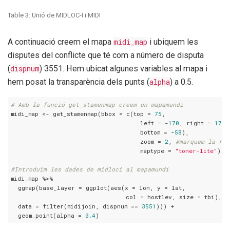
Table 3:
Unió de MIDLOC-I i MIDI
A continuació creem el mapa
midi_map
i ubiquem les
disputes del conflicte que té com a número de disputa
(
dispnum
) 3551. Hem ubicat algunes variables al mapa i
hem posat la transparència dels punts (
alpha
) a 0.5.
# Amb la funció get_stamenmap creem un mapamundi
midi_map <- get_stamenmap(bbox = c(top = 
75
,

                                    left = -
170
, right = 
170
,

                                    bottom = -
58
),

                                    zoom = 
2
, 
#marquem la res
                                    maptype = 
"toner-lite"
)

#Introduïm les dades de midloci al mapamundi
midi_map %>% 

  ggmap(base_layer = ggplot(aes(x = lon, y = lat,

                                col = hostlev, size = tbi), 

  data = filter(midijoin, dispnum == 
3551
))) + 

  geom_point(alpha = 
0.4
) 