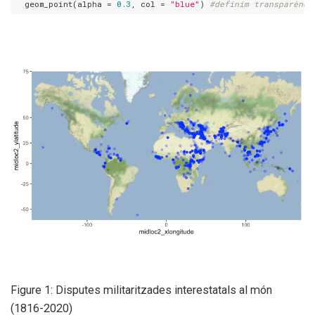
  geom_point(alpha = 
0.3
, col = 
"blue"
) 
#definim transparènci
Figure 1: Disputes militaritzades interestatals al món
(1816-2020)