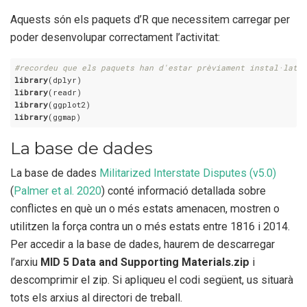
Aquests són els paquets d’R que necessitem carregar per
poder desenvolupar correctament l’activitat:
#recordeu que els paquets han d'estar prèviament instal·lats
library
library
library
library
(ggmap)
La base de dades
La base de dades
Militarized Interstate Disputes (v5.0)
(
Palmer et al. 2020
)
conté informació detallada sobre
conflictes en què un o més estats amenacen, mostren o
utilitzen la força contra un o més estats entre 1816 i 2014.
Per accedir a la base de dades, haurem de descarregar
l’arxiu
MID 5 Data and Supporting Materials.zip
i
descomprimir el zip. Si apliqueu el codi següent, us situarà
tots els arxius al directori de treball.