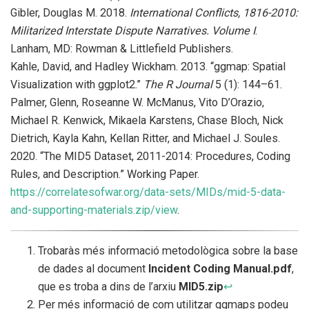
Gibler, Douglas M. 2018.
International Conflicts, 1816-2010:
Militarized Interstate Dispute Narratives. Volume I
.
Lanham, MD: Rowman
&
Littlefield Publishers.
Kahle, David, and Hadley Wickham. 2013.
“
ggmap: Spatial
Visualization with ggplot2
.”
The R Journal
5 (1): 144–61.
Palmer, Glenn, Roseanne W. McManus, Vito D’Orazio,
Michael R. Kenwick, Mikaela Karstens, Chase Bloch, Nick
Dietrich, Kayla Kahn, Kellan Ritter, and Michael J. Soules.
2020.
“
The MID5 Dataset, 2011-2014: Procedures, Coding
Rules, and Description.
”
Working Paper.
https://correlatesofwar.org/data-sets/MIDs/mid-5-data-
and-supporting-materials.zip/view
.
Trobaràs més informació metodològica sobre la base
de dades al document
Incident Coding Manual.pdf
,
que es troba a dins de l’arxiu
MID5.zip
↩︎
Per més informació de com utilitzar ggmaps podeu